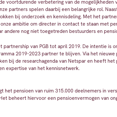
n de voortdurende verbetering van de mogelijkheden v
nze partners spelen daarbij een belangrijke rol. Naast
etrokken bij onderzoek en kennisdeling. Met het part
 onze ambitie om directer in contact te staan met p
aar andere nog niet toegetreden bestuurders en pens
et partnership van PGB tot april 2019. De intentie is 
amma 2019-2023 partner te blijven. Via het nieuwe 
en bij de researchagenda van Netspar en heeft het
en expertise van het kennisnetwerk.
t het pensioen van ruim 315.000 deelnemers in vers
j. Het beheert hiervoor een pensioenvermogen van ong