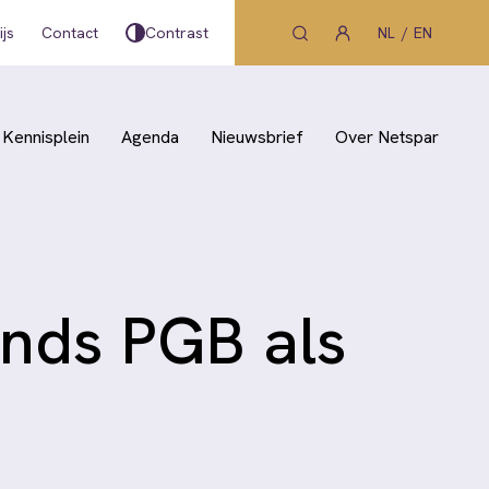
js
Contact
Contrast
NL
EN
Kennisplein
Agenda
Nieuwsbrief
Over Netspar
nds PGB als