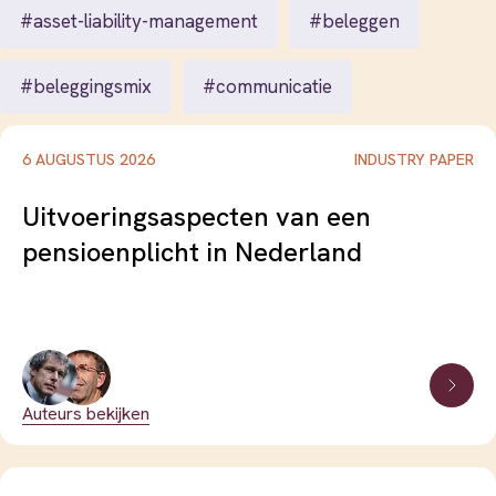
2011
#asset-liability-management
#beleggen
2010
#beleggingsmix
#communicatie
2009
2008
#consolidatie-en-mededinging
#data-science
6 AUGUSTUS 2026
INDUSTRY PAPER
2007
Uitvoeringsaspecten van een
2006
#data-infrastructuur
#duurzaam-beleggen
pensioenplicht in Nederland
2005
#duurzaamheidsvoorkeuren
#ethiek-en-privacy
#financieel-advies
#financiële-kennis-en-geletterdheid
Auteurs bekijken
#financiële-planning
#financiële-prikkels