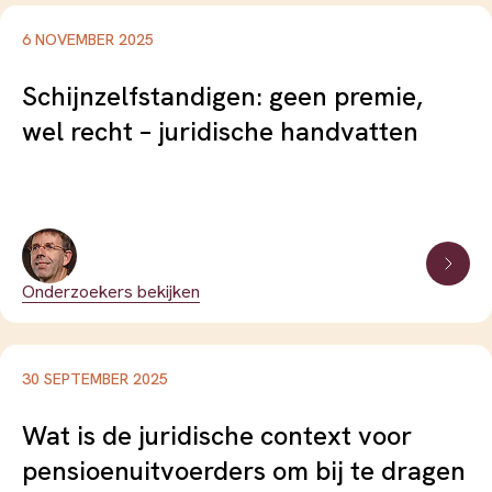
#sparen
#toedeling-rendementen
6 NOVEMBER 2025
Schijnzelfstandigen: geen premie,
#toezicht
#transitie
#uitgavenpatronen
wel recht – juridische handvatten
#vertrouwen
#vergrijzing-en-demografie
#verplichtstelling
#witte-en-grijze-vlek
Onderzoekers bekijken
#wonen-en-pensioen
#werkloosheid
#zorgplicht
#zelfstandigen-zonder-personeel
30 SEPTEMBER 2025
Wat is de juridische context voor
pensioenuitvoerders om bij te dragen