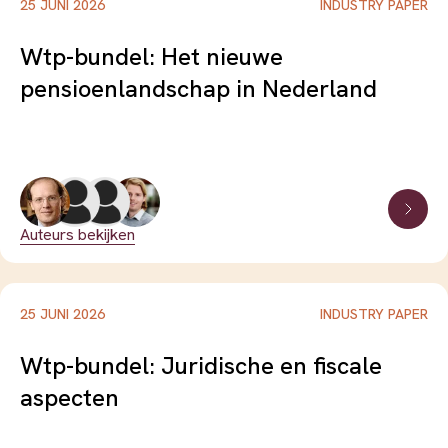
25 JUNI 2026
INDUSTRY PAPER
#fiscaliteit
#flexibilisering-arbeidsmarkt
Wtp-bundel: Het nieuwe
pensioenlandschap in Nederland
#gedrag
#gezondheid-en-zorg
#governance
#inflatierisico
#inrichting-reserve
#invaren
Auteurs bekijken
#keuzearchitectuur
#keuzebegeleiding
25 JUNI 2026
INDUSTRY PAPER
#klimaatrisico
#kwetsbare-groepen
Wtp-bundel: Juridische en fiscale
aspecten
#langlevenrisico
#lifecyclebeleggen