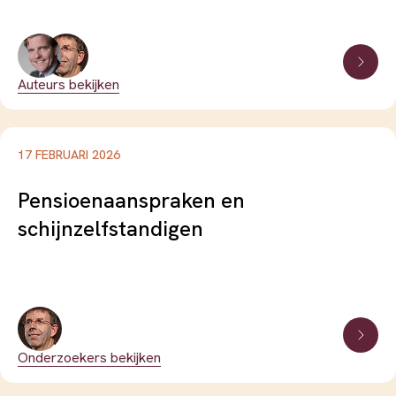
#lumpsum
#menselijk-kapitaal
#nabestaandenpensioen
Auteurs bekijken
#notional-defined-contribution
17 FEBRUARI 2026
#omslagdekking-en-kapitaaldekking
Pensioenaanspraken en
#pensioenkeuze
#pensioenregelingen
schijnzelfstandigen
#pensionering
#private-investeringen
#renterisico
#risicodeling
Onderzoekers bekijken
#risicovoorkeuren
#sociale-zekerheid