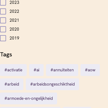
2023
2022
2021
2020
2019
2018
Tags
2017
2016
#activatie
#ai
#annuïteiten
#aow
2015
2014
#arbeid
#arbeidsongeschiktheid
2013
#armoede-en-ongelijkheid
2012