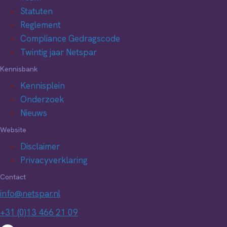
Statuten
Reglement
Compliance Gedragscode
Twintig jaar Netspar
Kennisbank
Kennisplein
Onderzoek
Nieuws
Website
Disclaimer
Privacyverklaring
Contact
info@netspar.nl
+31 (0)13 466 21 09