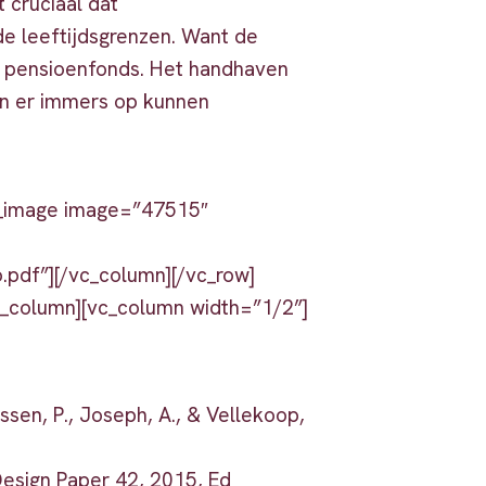
 cruciaal dat
de leeftijdsgrenzen. Want de
en pensioenfonds. Het handhaven
ten er immers op kunnen
le_image image=”47515″
pdf”][/vc_column][/vc_row]
c_column][vc_column width=”1/2”]
sen, P., Joseph, A., & Vellekoop,
Design Paper 42, 2015, Ed