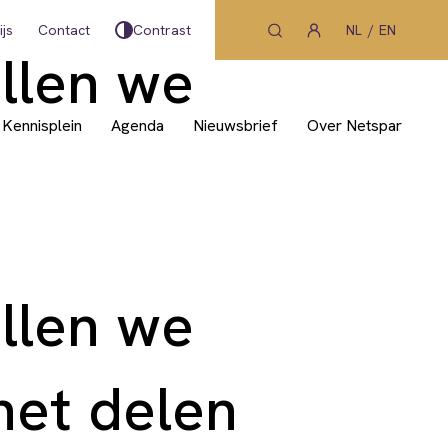
js
Contact
Contrast
NL
EN
ullen we
Kennisplein
Agenda
Nieuwsbrief
Over Netspar
ullen we
 het delen