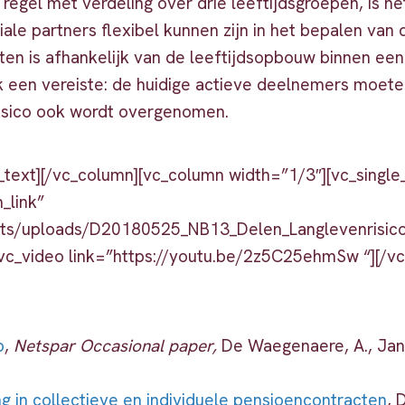
regel met verdeling over drie leeftijdsgroepen, is het
le partners flexibel kunnen zijn in het bepalen van 
ten is afhankelijk van de leeftijdsopbouw binnen e
ook een vereiste: de huidige actieve deelnemers moe
 risico ook wordt overgenomen.
_text][/vc_column][vc_column width=”1/3″][vc_sing
_link”
sets/uploads/D20180525_NB13_Delen_Langlevenrisico.
[vc_video link=”https://youtu.be/2z5C25ehmSw “][/v
o
,
Netspar Occasional paper,
De Waegenaere, A., Jans
ng in collectieve en individuele pensioencontracten
, 