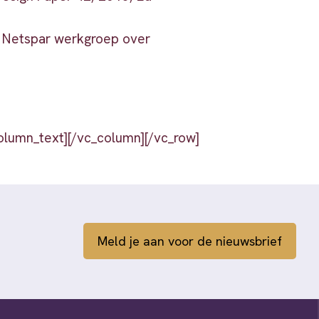
 Netspar werkgroep over
olumn_text][/vc_column][/vc_row]
Meld je aan voor de nieuwsbrief