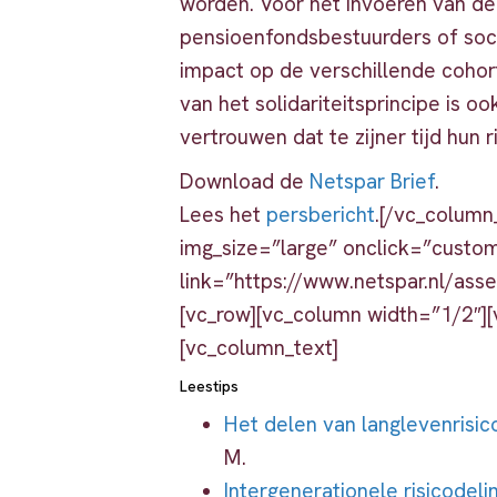
worden. Voor het invoeren van de 
pensioenfondsbestuurders of socia
impact op de verschillende cohor
van het solidariteitsprincipe is 
vertrouwen dat te zijner tijd hun
Download de
Netspar Brief
.
Lees het
persbericht
.[/vc_column
img_size=”large” onclick=”custom
link=”https://www.netspar.nl/as
[vc_row][vc_column width=”1/2″]
[vc_column_text]
Leestips
Het delen van langlevenrisic
M.
Intergenerationele risicodeli