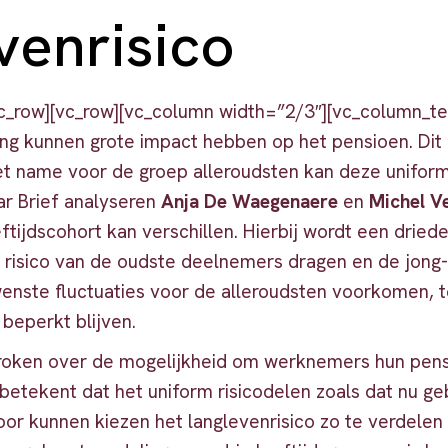
venrisico
c_row][vc_row][vc_column width=”2/3″][vc_column_te
g kunnen grote impact hebben op het pensioen. Dit ‘
t name voor de groep alleroudsten kan deze uniforme
ar Brief analyseren
Anja De Waegenaere
en
Michel V
ftijdscohort kan verschillen. Hierbij wordt een dried
 risico van de oudste deelnemers dragen en de jong
enste fluctuaties voor de alleroudsten voorkomen, t
 beperkt blijven.
oken over de mogelijkheid om werknemers hun pensi
betekent dat het uniform risicodelen zoals dat nu ge
oor kunnen kiezen het langlevenrisico zo te verdelen 